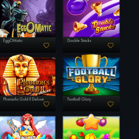
EggOMatic
Double Stacks
Pharaohs Gold II Deluxe
Football Glory