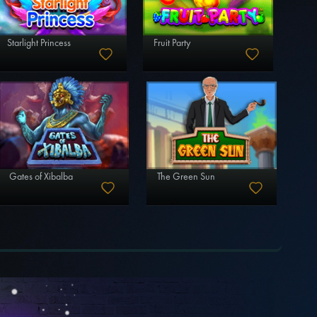
Starlight Princess
Fruit Party
Gates of Xibalba
The Green Sun