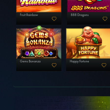
Fruit Rainbow
888 Dragons
Gems Bonanza
Happy Fortune