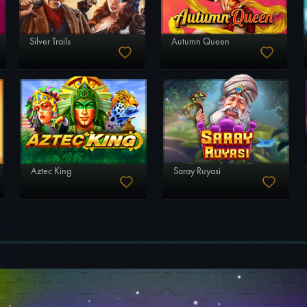
Silver Trails
Autumn Queen
Aztec King
Saray Ruyasi