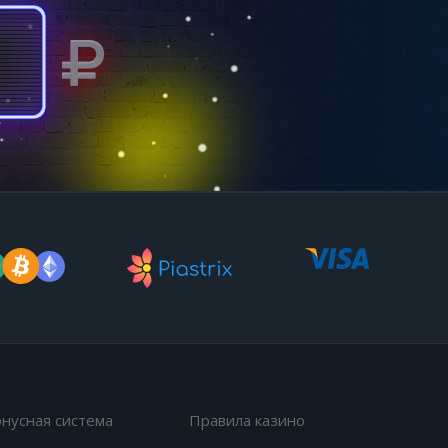
нусная система
Правила казино