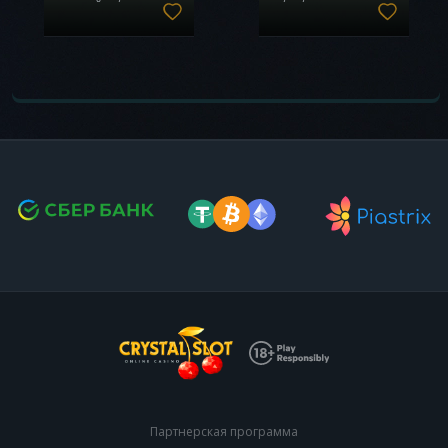
Партнерская программа