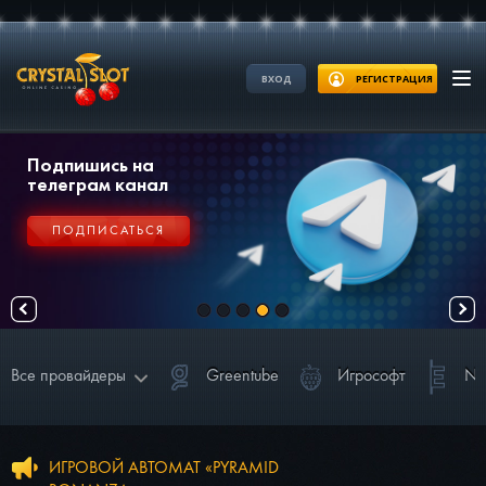
ВХОД
РЕГИСТРАЦИЯ
Подпишись на
телеграм канал
ПОДПИСАТЬСЯ
Все провайдеры
Greentube
Игрософт
Ne
NetEnt
Greentube
Игрософт
ИГРОВОЙ АВТОМАТ «PYRAMID