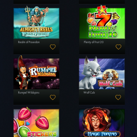
Realm of Poseidon
Plenty of Fruit 20
Rumpel Wildspins
Wolf Cub