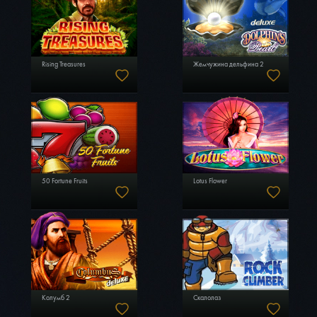
Rising Treasures
Жемчужина дельфина 2
50 Fortune Fruits
Lotus Flower
Колумб 2
Скалолаз