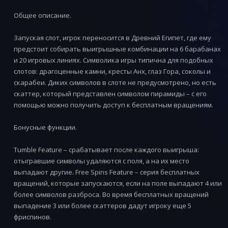
Общее описание.
Запуская слот, игрок переносится в Древний Египет, где ему
предстоит собирать выигрышные комбинации на 6 барабанах
и 20 игровых линиях. Символика игры типична для подобных
слотов: драгоценные камни, кресты Анх, глаз Гора, соколы и
скарабеи. Диких символов в слоте не предусмотрено, но есть
скаттер, который представлен символом пирамиды – с его
помощью можно получить доступ к бесплатным вращениям.
Бонусные функции.
Tumble Feature – срабатывает после каждого выигрыша:
отыгравшие символы удаляются с поля, а на их место
выпадают другие. Free Spins Feature – серия бесплатных
вращений, которые запускаются, если на поле выпадают 4 или
более символов разброса. Во время бесплатных вращений
выпадение 3 или более скаттеров дадут игроку еще 5
фриспинов.