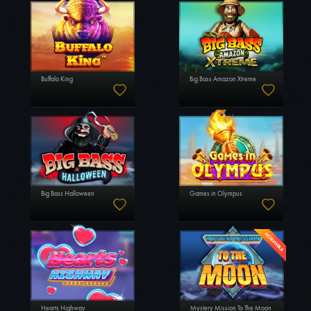
Buffalo King
Big Bass Amazon Xtreme
Big Bass Halloween
Games in Olympus
Hearts Highway
Mystery Mission To The Moon