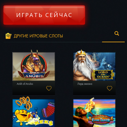
ИГРАТЬ СЕЙЧАС
ДРУГИЕ ИГРОВЫЕ СЛОТЫ
Ankh of Anubis
Лорд океана