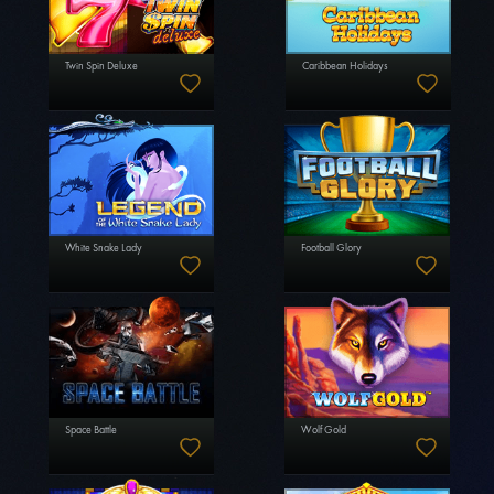
Twin Spin Deluxe
Caribbean Holidays
White Snake Lady
Football Glory
Space Battle
Wolf Gold