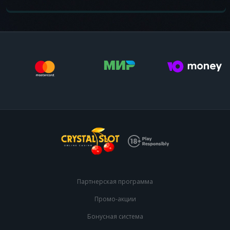
Партнерская программа
Промо-акции
Бонусная система