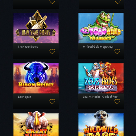
New Year Riches
Mr Toad Gold Megaways
Bison Spirit
Zeus vs Hades - Gods of War