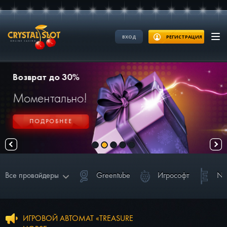
ВХОД
РЕГИСТРАЦИЯ
Возврат до 30%
Моментально!
ПОДРОБНЕЕ
Все провайдеры
Greentube
Игрософт
Ne
NetEnt
Greentube
Игрософт
ИГРОВОЙ АВТОМАТ «TREASURE