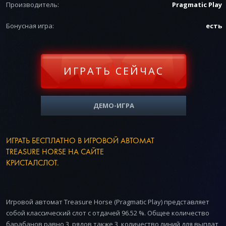
Производитель:
Pragmatic Play
Бонусная игра:
есть
ИГРАТЬ СЕЙЧАС
ДЕМО-ИГРА
ИГРАТЬ БЕСПЛАТНО В ИГРОВОЙ АВТОМАТ
TREASURE HORSE НА САЙТЕ
КРИСТАЛСЛОТ.
Игровой автомат Treasure Horse (Pragmatic Play) представляет
собой классический слот с отдачей 96.52 %. Общее количество
барабанов равно 3, рядов также 3, количество линий для выплат