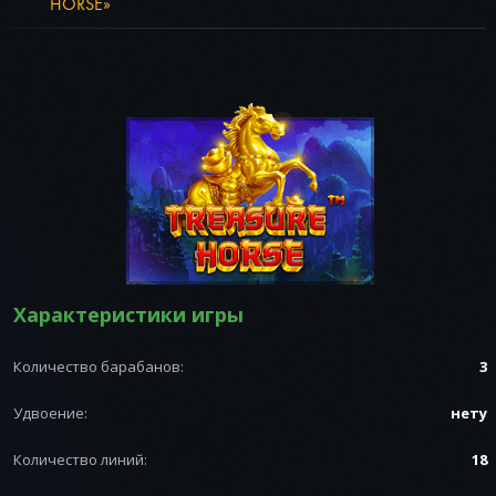
HORSE»
PragmaticPlay
PushGaming
Yggdrasil
Playngo
Мегаджек
Рулетки
Microgaming
Belatra
Unicum
Betinhell
Характеристики игры
Количество барабанов:
3
Удвоение:
нету
Количество линий:
18