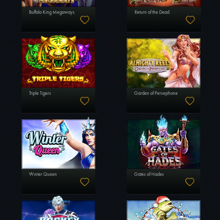
Buffalo King Megaways
Return of the Dead
Triple Tigers
Garden of Persephone
Winter Queen
Gates of Hades