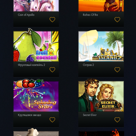
Coin of Apollo
Riches Of Ra
Фруктовый коктейль 2
Остров 2
Крутящаяся звезда
Secret Elixir