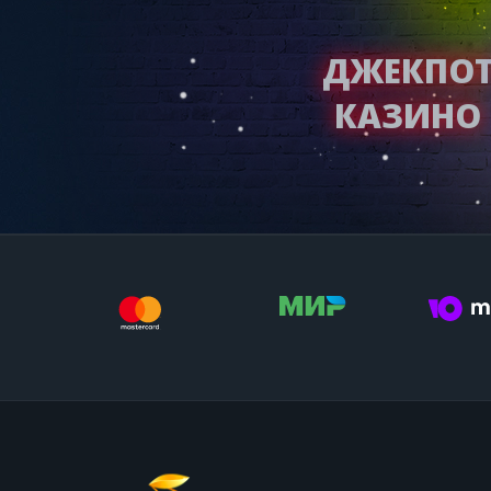
ДЖЕКПО
КАЗИНО