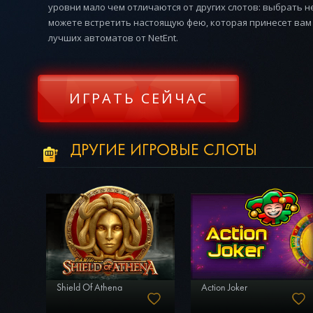
уровни мало чем отличаются от других слотов: выбрать н
можете встретить настоящую фею, которая принесет вам
лучших автоматов от NetEnt.
ИГРАТЬ СЕЙЧАС
ДРУГИЕ ИГРОВЫЕ СЛОТЫ
Shield Of Athena
Action Joker