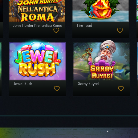
John Hunter Nellantica Roma
Fire Toad
Jewel Rush
Saray Ruyasi