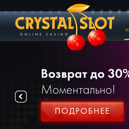
И
Возврат до 30
Моментально!
ПОДРОБНЕЕ