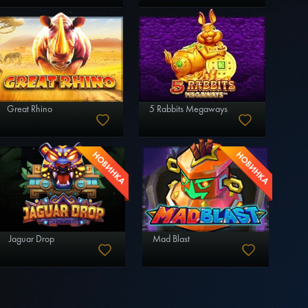
Great Rhino
5 Rabbits Megaways
Jaguar Drop
Mad Blast