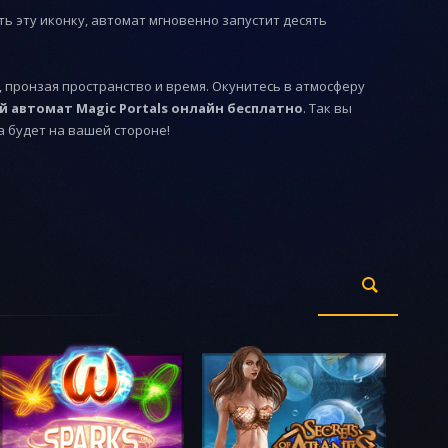
ть эту иконку, автомат мгновенно запустит десять
 пронзая пространство и время. Окунитесь в атмосферу
й автомат
Magic
Portals
онлайн бесплатно
. Так вы
а будет на вашей стороне!