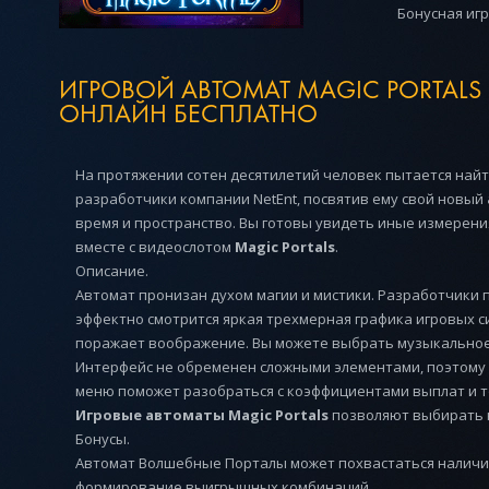
Бонусная игр
ИГРОВОЙ АВТОМАТ MAGIC PORTALS
ОНЛАЙН БЕСПЛАТНО
На протяжении сотен десятилетий человек пытается най
разработчики компании NetEnt, посвятив ему свой новый
время и пространство. Вы готовы увидеть иные измерен
вместе с видеослотом
Magic
Portals
.
Описание.
Автомат пронизан духом магии и мистики. Разработчики
эффектно смотрится яркая трехмерная графика игровых 
поражает воображение. Вы можете выбрать музыкальное
Интерфейс не обременен сложными элементами, поэтому 
меню поможет разобраться с коэффициентами выплат и т
Игровые автоматы
Magic
Portals
позволяют выбирать н
Бонусы.
Автомат Волшебные Порталы может похвастаться наличие
формирование выигрышных комбинаций.