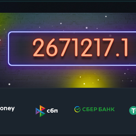
2671217.5
Т