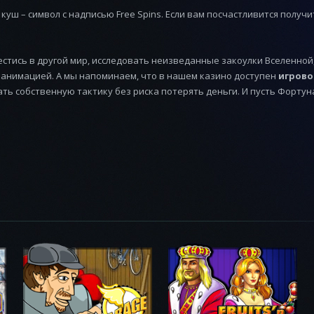
ш – символ с надписью Free Spins. Если вам посчастливится получи
стись в другой мир, исследовать неизведанные закоулки Вселенной,
 анимацией. А мы напоминаем, что в нашем казино доступен
игрово
ть собственную тактику без риска потерять деньги. И пусть Фортун