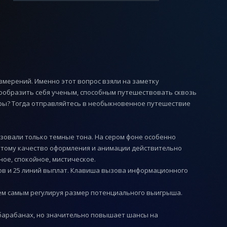
мерений. Именно этот вопрос взяли на заметку
 вообразить себя ученым, способным путешествовать сквозь
иры? Тогда отправляйтесь в необыкновенное путешествие
зовали только темные тона. На сером фоне особенно
этому качество оформления и анимации действительно
е, спокойное, мистическое.
ов и 25 линий выплат. Клавиша вызова информационного
тем самым регулируя размер потенциального выигрыша.
 барабанах, но значительно повышает шансы на