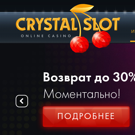
И
Возврат до 30
Моментально!
ПОДРОБНЕЕ