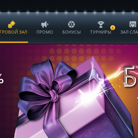
1
ГРОВОЙ ЗАЛ
ПРОМО
БОНУСЫ
ТУРНИРЫ
ЗАЛ СЛ
%