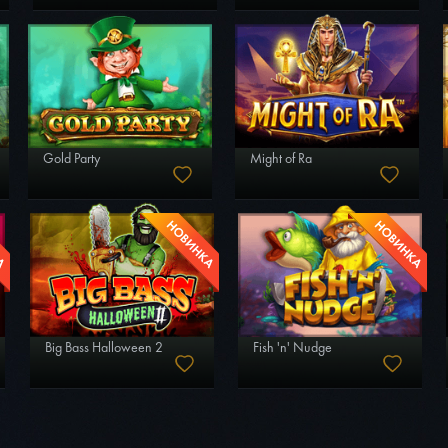
n
Gold Party
Might of Ra
Big Bass Halloween 2
Fish 'n' Nudge