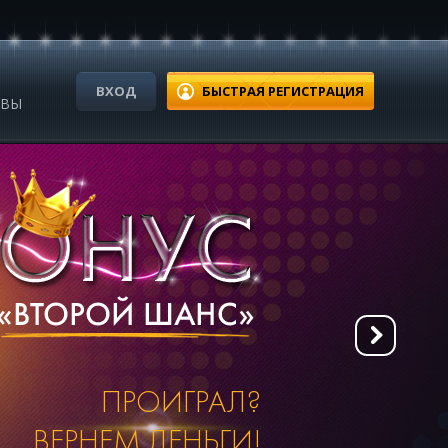
ВХОД
БЫСТРАЯ
РЕГИСТРАЦИЯ
АВЫ
ПРОИГРАЛ?
ВЕРНЕМ ДЕНЬГИ!