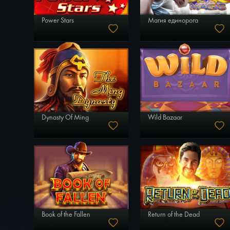
Power Stars
Магия единорога
Dynasty Of Ming
Wild Bazaar
Book of the Fallen
Return of the Dead