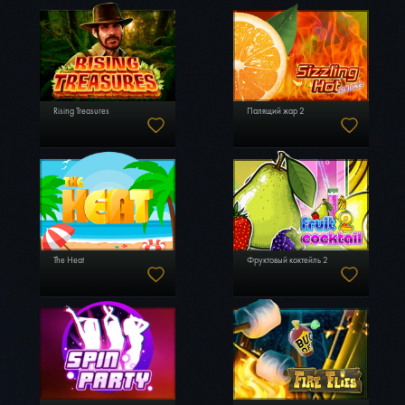
Rising Treasures
Палящий жар 2
The Heat
Фруктовый коктейль 2