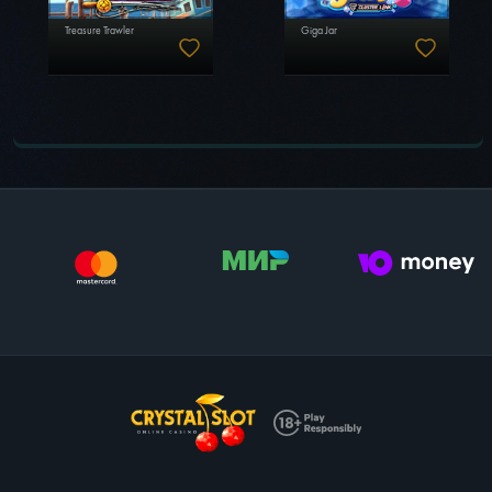
Treasure Trawler
Giga Jar