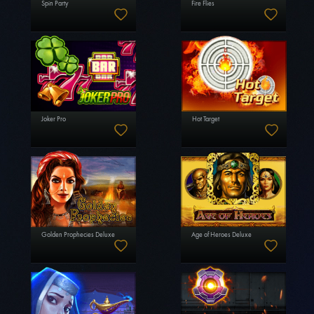
Spin Party
Fire Flies
Joker Pro
Hot Target
Golden Prophecies Deluxe
Age of Heroes Deluxe