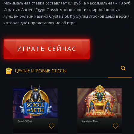
Минимальная ставка составляет 0.1 руб , а максимальная – 10 руб.
Играть в Ancient Egypt Classic можно зарегистрировавшись в
лучшем онлайн казино Crystalslot. К услугам игроков демо версия,
которая даёт представление об игре.
ИГРАТЬ СЕЙЧАС
ДРУГИЕ ИГРОВЫЕ СЛОТЫ
Scroll Of Seth
Amulet of Dead