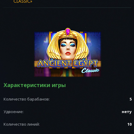
CLASSIC»
PragmaticPlay
PushGaming
Yggdrasil
Playngo
Мегаджек
Рулетки
Microgaming
Belatra
Unicum
Betinhell
Характеристики игры
Количество барабанов:
5
Удвоение:
нету
Количество линий:
10