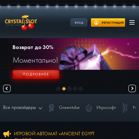
ВХОД
РЕГИСТРАЦИЯ
Возврат до 30%
Моментально!
ПОДРОБНЕЕ
Все провайдеры
Greentube
Игрософт
Ne
NetEnt
Greentube
Игрософт
ИГРОВОЙ АВТОМАТ «ANCIENT EGYPT